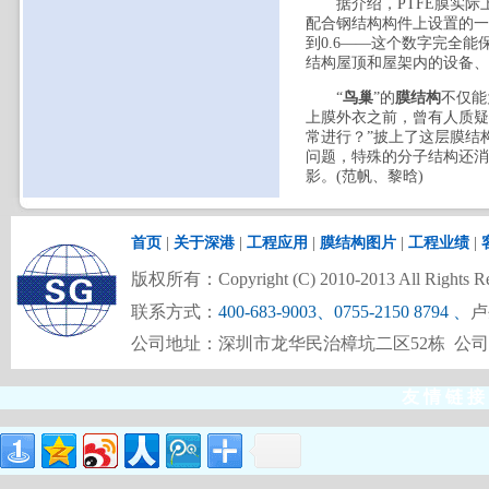
据介绍，PTFE膜实际上
配合钢结构构件上设置的一
到0.6——这个数字完全
结构屋顶和屋架内的设备
“
鸟巢
”的
膜结构
不仅能
上膜外衣之前，曾有人质疑
常进行？”披上了这层膜结
问题，特殊的分子结构还
影。(范帆、黎晗)
首页
|
关于深港
|
工程应用
|
膜结构图片
|
工程业绩
|
版权所有：Copyright (C) 2010-2013 All Rights Re
联系方式：
400-683-9003、0755-2150 8794
、
卢
公司地址：深圳市龙华民治樟坑二区52栋 公
友 情 链 接