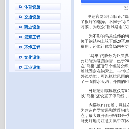
体育设施
发
奥运官网6月28日讯 “
交通设施
了很好的选择。不同于“水
薄膜，为观众“挡风遮雨”
商业设施
为不影响鸟巢雄伟的钢结
景观工程
位于钢结构上弦下部20至
费用，还能让体育场内有
环境工程
“鸟巢”的膜分为外层膜
文化设施
要功能为遮挡雨雪，已于20
在“鸟巢”屋顶每个钢架交
工业设施
膜就固定在钢索上。与“水立
外线功能，可以抵抗风雨
了一圈排水天沟，外围的E
外层透明膜厚度仅有0.2
以“鸟巢”还设置了停鸟线，
内层膜PTFE膜，悬挂在
为营造声学效果和遮蔽钢结
点，最大展开面积约334
能更好地将注意力集中在