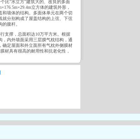
个比“水立方”建筑大的、改良的多面
76.5m×29.4m立方体的建筑外形，
盖和墙体的结构。多面体单元在两个切
线就分别构成了屋盖结构的上弦、下弦
构的腹杆。
行支撑，总面积达10万平方米。根据
构，内外墙面采用三层膜气枕结构，通
，确定屋面和外立面所有气枕外侧膜材
E膜材具有很高的耐用性和抗老化性，
图