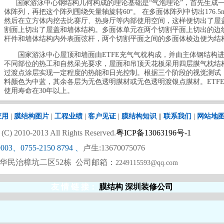
国家游泳中心钢结构几何构成的理论基础是“气泡理论”，首先生成一
体阵列，再把这个阵列围绕矢量轴旋转60°。 在多面体阵列中切出176.5m×1
然后在立方体内挖去比赛厅、热身厅等内部使用空间，这样便切出了屋
割面上切出了屋盖和墙体结构。多面体单元在两个切割平面上切出的边
杆件和墙体结构内外表面弦杆，两个切割平面之间的多面体棱边便为结
国家游泳中心屋顶和墙面由ETFE充气气枕构成，并由主体钢结构进
不同部位的热工和自然采光要求，屋面和吊顶天花板采用四层膜气枕结
过渡点涂层实现一定程度的热能和日光控制。根据三个阶段的视觉测试
料颜色为中蓝，其余各层为无色透明膜材或无色透明渡银点膜材。ETF
使用寿命在30年以上。
应用
|
膜结构图片
|
工程业绩
|
客户见证
|
膜结构知识
||
联系我们
|
网站地
 2010-2013 All Rights Reserved.
粤ICP备13063196号-1
9003、0755-2150 8794
、
卢生:13670075076
华民治樟坑二区52栋 公司邮箱：
2249115593@qq.com
友 情 链 接
：
膜结构
深圳装修公司