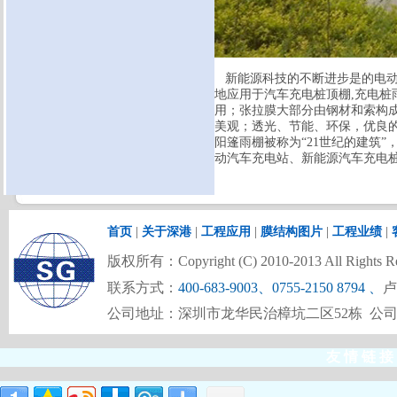
新能源科技的不断进步是的电动汽
地应用于汽车充电桩顶棚,充电桩
用；张拉膜大部分由钢材和索构
美观；透光、节能、环保，优良
阳篷雨棚被称为“21世纪的建筑
动汽车充电站、新能源汽车充电桩
首页
|
关于深港
|
工程应用
|
膜结构图片
|
工程业绩
|
版权所有：Copyright (C) 2010-2013 All Rights Re
联系方式：
400-683-9003、0755-2150 8794
、
卢
公司地址：深圳市龙华民治樟坑二区52栋 公
友 情 链 接